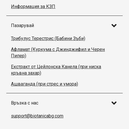
Информация за КЗП
Пазарувай
Трибулус Терестрис (Бабини Зъби)
Афламат (Куркума с Джинджифил и Черен
Пипер)
Екстракт от Цейлонска Канела (при ниска
кръвна захар)
Ашваганда (при стрес и умора)
Връзка с нас
support@biotanicabg.com